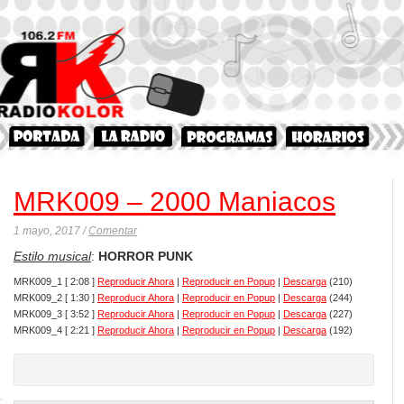
MRK009 – 2000 Maniacos
1 mayo, 2017 /
Comentar
Estilo musical
:
HORROR PUNK
MRK009_1
[ 2:08 ]
Reproducir Ahora
|
Reproducir en Popup
|
Descarga
(210)
MRK009_2
[ 1:30 ]
Reproducir Ahora
|
Reproducir en Popup
|
Descarga
(244)
MRK009_3
[ 3:52 ]
Reproducir Ahora
|
Reproducir en Popup
|
Descarga
(227)
MRK009_4
[ 2:21 ]
Reproducir Ahora
|
Reproducir en Popup
|
Descarga
(192)