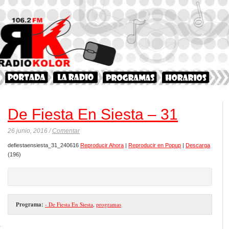
De Fiesta En Siesta – 31
26 junio, 2016 /
Comentar
defiestaensiesta_31_240616
Reproducir Ahora
|
Reproducir en Popup
|
Descarga
(196)
Programa:
- De Fiesta En Siesta
,
programas