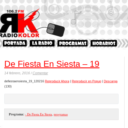
De Fiesta En Siesta – 19
14 febrero, 2016 /
Comentar
defiestaensiesta_19_120216
Reproducir Ahora
|
Reproducir en Popup
|
Descarga
(130)
Programa:
- De Fiesta En Siesta
,
programas