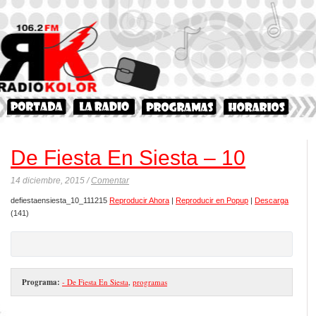
De Fiesta En Siesta – 10
14 diciembre, 2015 /
Comentar
defiestaensiesta_10_111215
Reproducir Ahora
|
Reproducir en Popup
|
Descarga
(141)
Programa:
- De Fiesta En Siesta
,
programas