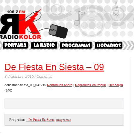
De Fiesta En Siesta – 09
8 diciembre, 2015 /
Comentar
defiestaensiesta_09_041215
Reproducir Ahora
|
Reproducir en Popup
|
Descarga
(140)
Programa:
- De Fiesta En Siesta
,
programas