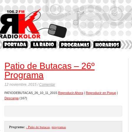
Patio de Butacas – 26º
Programa
12 noviembre, 2015 /
Comentar
PATIODEBUTACAS_26_10_11_2015
Reproducir Ahora
|
Reproducir en Popup
|
Descarga
(167)
Programa:
- Patio de butacas
,
programas