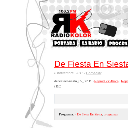
De Fiesta En Siest
8 noviembre, 2015 /
Comentar
defiestaensiesta_05_061115
Reproducir Ahora
|
Repr
(118)
Programa:
- De Fiesta En Siesta
,
programas