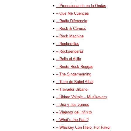
– Procesionando en la Ondas
– Que Me Cuencas
– Radio Diferencia
– Rock & Cómics
– Rock Machine
– Rocknrollas
– Rocksenderas
– Rollo al Ajillo
– Roots Rock Reggae
– The Singermorning
– Torre de Babel Albal
– Trovador Urbano
– Último Voltaje – Musikavern
– Una y nos vamos
– Viajeros del Infinito
– What´s the Fact?
– Whiskey Con Hielo, Por Favor