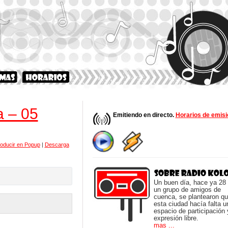
a – 05
Emitiendo en directo.
Horarios de emisi
oducir en Popup
|
Descarga
Un buen día, hace ya 28
un grupo de amigos de
cuenca, se plantearon q
esta ciudad hacía falta u
espacio de participación 
expresión libre.
mas ...