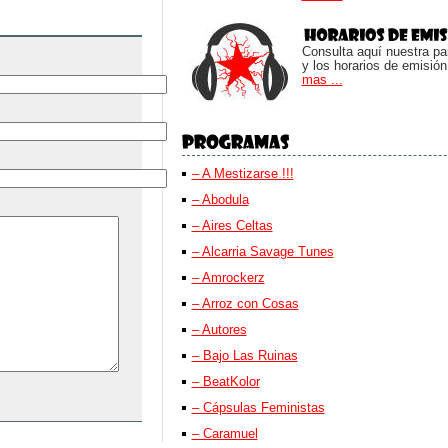
Consulta aquí nuestra parr
y los horarios de emisión
mas ...
– A Mestizarse !!!
– Abodula
– Aires Celtas
– Alcarria Savage Tunes
– Amrockerz
– Arroz con Cosas
– Autores
– Bajo Las Ruinas
– BeatKolor
– Cápsulas Feministas
– Caramuel