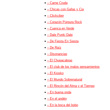
– Carne Cruda
– Chicas con Gafas y Cia
– Clickciber
– Corazón Púrpura Rock
– Cuenca en Verde
– Dale Punki Dale
– De Fiesta En Siesta
– De Raíz
– Disonancias
– El Chupacabras
– El club de los malos pensamientos
– El Kiosko
– El Mundo Sobrenatural
– El Rincón del Alma y el Tiempo
– En buena onda
– En el andén
– En la boca del bobo