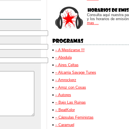
Consulta aquí nuestra parr
y los horarios de emisión
mas ...
– A Mestizarse !!!
– Abodula
– Aires Celtas
– Alcarria Savage Tunes
– Amrockerz
– Arroz con Cosas
– Autores
– Bajo Las Ruinas
– BeatKolor
– Cápsulas Feministas
– Caramuel