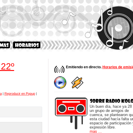
 22º
Emitiendo en directo.
Horarios de emisi
ra
|
Reproducir en Popup
|
Un buen día, hace ya 28
un grupo de amigos de
cuenca, se plantearon q
esta ciudad hacía falta u
espacio de participación 
expresión libre.
mas ...