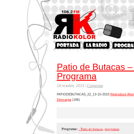
Patio de Butacas –
Programa
18 octubre, 2015 /
Comentar
PATIODEBUTACAS_22_13-10-2015
Reproducir Aho
Descarga
(186)
Programa:
- Patio de butacas
,
programas