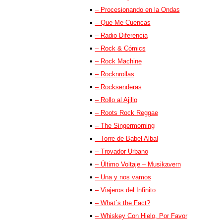
– Procesionando en la Ondas
– Que Me Cuencas
– Radio Diferencia
– Rock & Cómics
– Rock Machine
– Rocknrollas
– Rocksenderas
– Rollo al Ajillo
– Roots Rock Reggae
– The Singermorning
– Torre de Babel Albal
– Trovador Urbano
– Último Voltaje – Musikavern
– Una y nos vamos
– Viajeros del Infinito
– What´s the Fact?
– Whiskey Con Hielo, Por Favor