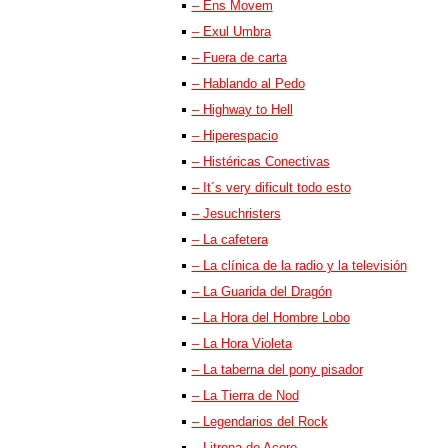
– Ens Movem
– Exul Umbra
– Fuera de carta
– Hablando al Pedo
– Highway to Hell
– Hiperespacio
– Histéricas Conectivas
– It´s very dificult todo esto
– Jesuchristers
– La cafetera
– La clínica de la radio y la televisión
– La Guarida del Dragón
– La Hora del Hombre Lobo
– La Hora Violeta
– La taberna del pony pisador
– La Tierra de Nod
– Legendarios del Rock
– Litrona de Acero