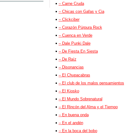
– Carne Cruda
– Chicas con Gafas y Cia
– Clickciber
– Corazón Púrpura Rock
– Cuenca en Verde
– Dale Punki Dale
– De Fiesta En Siesta
– De Raíz
– Disonancias
– El Chupacabras
– El club de los malos pensamientos
– El Kiosko
– El Mundo Sobrenatural
– El Rincón del Alma y el Tiempo
– En buena onda
– En el andén
– En la boca del bobo