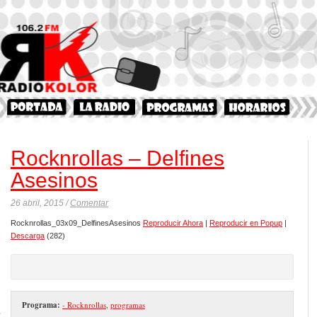
Rocknrollas – Delfines
Asesinos
26 abril, 2015 /
Comentar
Rocknrollas_03x09_DelfinesAsesinos
Reproducir Ahora
|
Reproducir en Popup
|
Descarga
(282)
Programa:
- Rocknrollas
,
programas