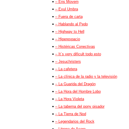
– Ens Movem
– Exul Umbra
– Fuera de carta
– Hablando al Pedo
– Highway to Hell
– Hiperespacio
– Histéricas Conectivas
– It´s very dificult todo esto
– Jesuchristers
– La cafetera
– La clínica de la radio y la televisión
– La Guarida del Dragón
– La Hora del Hombre Lobo
– La Hora Violeta
– La taberna del pony pisador
– La Tierra de Nod
– Legendarios del Rock
– Litrona de Acero