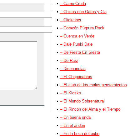
– Carne Cruda
– Chicas con Gafas y Cia
– Clickciber
– Corazón Púrpura Rock
– Cuenca en Verde
– Dale Punki Dale
– De Fiesta En Siesta
– De Raíz
– Disonancias
– El Chupacabras
– El club de los malos pensamientos
– El Kiosko
– El Mundo Sobrenatural
– El Rincón del Alma y el Tiempo
– En buena onda
– En el andén
– En la boca del bobo