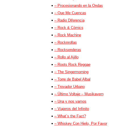
– Procesionando en la Ondas
– Que Me Cuencas
– Radio Diferencia
– Rock & Cómics
– Rock Machine
– Rocknrollas
– Rocksenderas
– Rollo al Ajillo
– Roots Rock Reggae
– The Singermorning
– Torre de Babel Albal
– Trovador Urbano
– Último Voltaje – Musikavern
– Una y nos vamos
– Viajeros del Infinito
– What´s the Fact?
– Whiskey Con Hielo, Por Favor