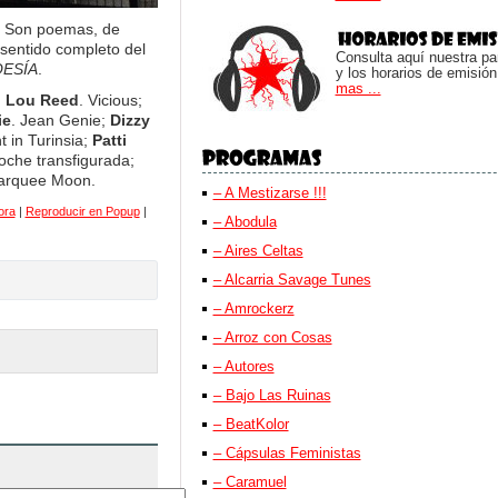
s. Son poemas, de
sentido completo del
Consulta aquí nuestra parr
OESÍA
.
y los horarios de emisión
mas ...
;
Lou Reed
. Vicious;
ie
. Jean Genie;
Dizzy
ht in Turinsia;
Patti
oche transfigurada;
arquee Moon.
– A Mestizarse !!!
ora
|
Reproducir en Popup
|
– Abodula
– Aires Celtas
– Alcarria Savage Tunes
– Amrockerz
– Arroz con Cosas
– Autores
– Bajo Las Ruinas
– BeatKolor
– Cápsulas Feministas
– Caramuel