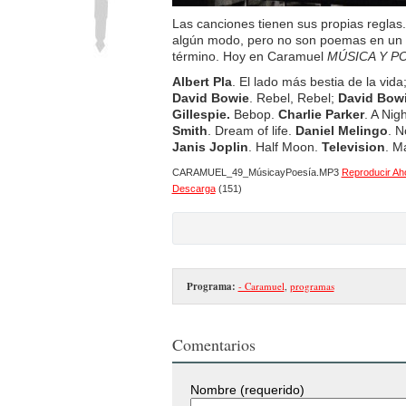
Las canciones tienen sus propias regla
algún modo, pero no son poemas en un 
término. Hoy en Caramuel
MÚSICA Y P
Albert Pla
. El lado más bestia de la vida
David Bowie
. Rebel, Rebel;
David Bow
Gillespie.
Bebop.
Charlie Parker
. A Nig
Smith
. Dream of life.
Daniel Melingo
. N
Janis Joplin
. Half Moon.
Television
. M
CARAMUEL_49_MúsicayPoesía.MP3
Reproducir Ah
Descarga
(151)
Programa:
- Caramuel
,
programas
Comentarios
Nombre (requerido)