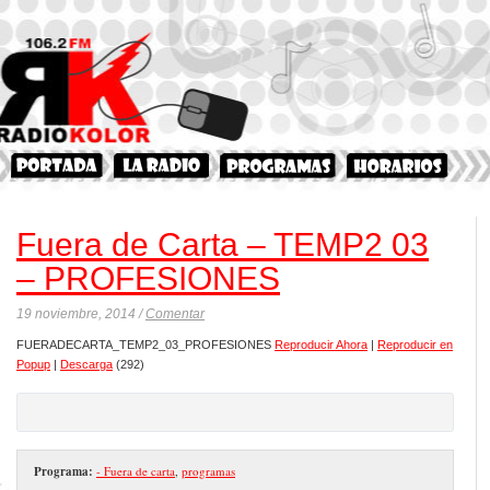
Fuera de Carta – TEMP2 03
– PROFESIONES
19 noviembre, 2014 /
Comentar
FUERADECARTA_TEMP2_03_PROFESIONES
Reproducir Ahora
|
Reproducir en
Popup
|
Descarga
(292)
Programa:
- Fuera de carta
,
programas