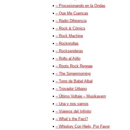
– Procesionando en la Ondas
– Que Me Cuencas
– Radio Diferencia
– Rock & Cómics
– Rock Machine
– Rocknrollas
– Rocksenderas
– Rollo al Ajillo
– Roots Rock Reggae
– The Singermorning
– Torre de Babel Albal
– Trovador Urbano
– Último Voltaje – Musikavern
– Una y nos vamos
– Viajeros del Infinito
– What´s the Fact?
– Whiskey Con Hielo, Por Favor