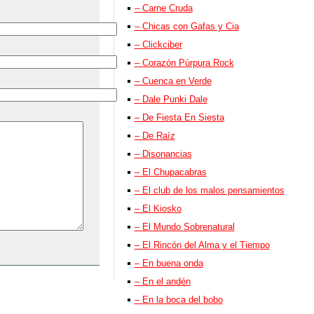
– Carne Cruda
– Chicas con Gafas y Cia
– Clickciber
– Corazón Púrpura Rock
– Cuenca en Verde
– Dale Punki Dale
– De Fiesta En Siesta
– De Raíz
– Disonancias
– El Chupacabras
– El club de los malos pensamientos
– El Kiosko
– El Mundo Sobrenatural
– El Rincón del Alma y el Tiempo
– En buena onda
– En el andén
– En la boca del bobo