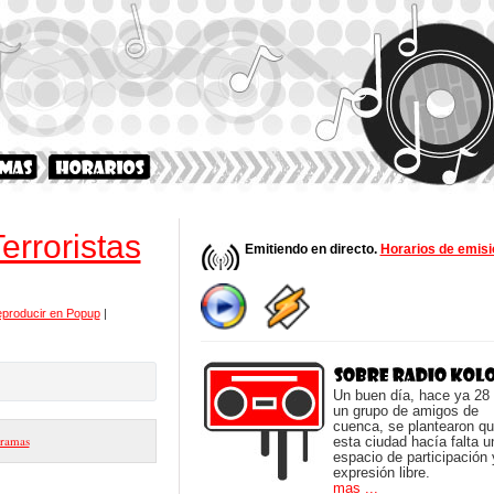
rroristas
Emitiendo en directo.
Horarios de emisi
producir en Popup
|
Un buen día, hace ya 28
un grupo de amigos de
cuenca, se plantearon q
ramas
esta ciudad hacía falta u
espacio de participación 
expresión libre.
mas ...