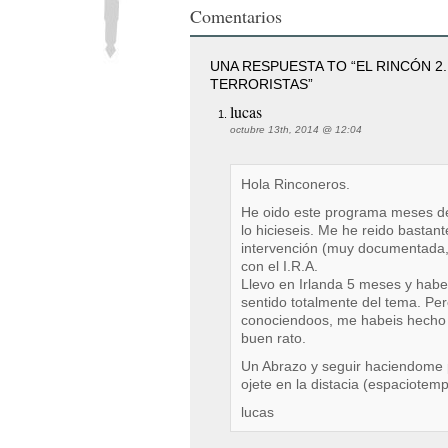
Comentarios
UNA RESPUESTA TO “EL RINCÓN 2.
TERRORISTAS”
lucas
octubre 13th, 2014 @ 12:04
Hola Rinconeros.
He oido este programa meses d
lo hicieseis. Me he reido bastant
intervención (muy documentada, l
con el I.R.A.
Llevo en Irlanda 5 meses y habe
sentido totalmente del tema. Pe
conociendoos, me habeis hecho
buen rato.
Un Abrazo y seguir haciendome p
ojete en la distacia (espaciotemp
lucas