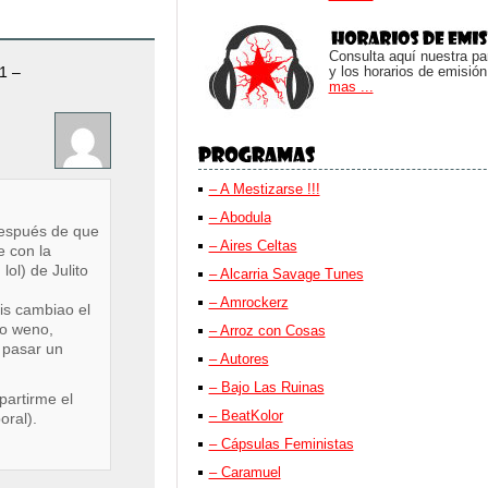
Consulta aquí nuestra parr
1 –
y los horarios de emisión
mas ...
– A Mestizarse !!!
– Abodula
espués de que
– Aires Celtas
e con la
ol) de Julito
– Alcarria Savage Tunes
– Amrockerz
is cambiao el
ro weno,
– Arroz con Cosas
 pasar un
– Autores
– Bajo Las Ruinas
artirme el
– BeatKolor
oral).
– Cápsulas Feministas
– Caramuel