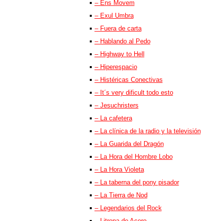
– Ens Movem
– Exul Umbra
– Fuera de carta
– Hablando al Pedo
– Highway to Hell
– Hiperespacio
– Histéricas Conectivas
– It´s very dificult todo esto
– Jesuchristers
– La cafetera
– La clínica de la radio y la televisión
– La Guarida del Dragón
– La Hora del Hombre Lobo
– La Hora Violeta
– La taberna del pony pisador
– La Tierra de Nod
– Legendarios del Rock
– Litrona de Acero