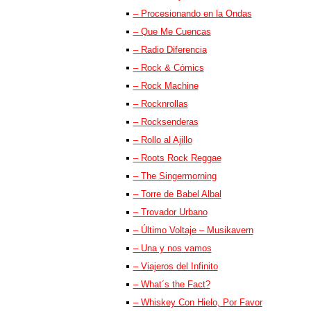
– Procesionando en la Ondas
– Que Me Cuencas
– Radio Diferencia
– Rock & Cómics
– Rock Machine
– Rocknrollas
– Rocksenderas
– Rollo al Ajillo
– Roots Rock Reggae
– The Singermorning
– Torre de Babel Albal
– Trovador Urbano
– Último Voltaje – Musikavern
– Una y nos vamos
– Viajeros del Infinito
– What´s the Fact?
– Whiskey Con Hielo, Por Favor