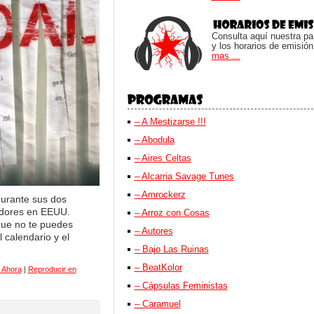
Consulta aquí nuestra parr
y los horarios de emisión
mas ...
– A Mestizarse !!!
– Abodula
– Aires Celtas
– Alcarria Savage Tunes
– Amrockerz
durante sus dos
idores en EEUU.
– Arroz con Cosas
que no te puedes
– Autores
l calendario y el
– Bajo Las Ruinas
– BeatKolor
 Ahora
|
Reproducir en
– Cápsulas Feministas
– Caramuel