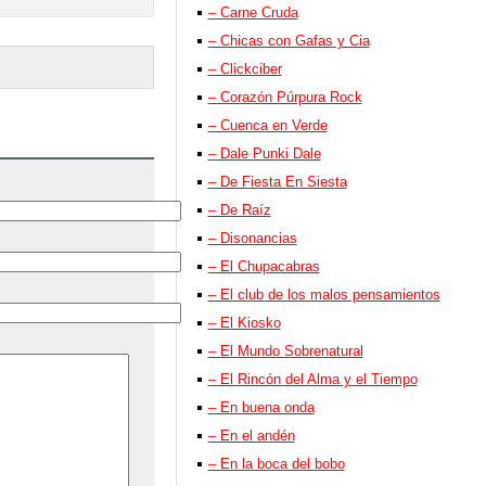
– Carne Cruda
– Chicas con Gafas y Cia
– Clickciber
– Corazón Púrpura Rock
– Cuenca en Verde
– Dale Punki Dale
– De Fiesta En Siesta
– De Raíz
– Disonancias
– El Chupacabras
– El club de los malos pensamientos
– El Kiosko
– El Mundo Sobrenatural
– El Rincón del Alma y el Tiempo
– En buena onda
– En el andén
– En la boca del bobo