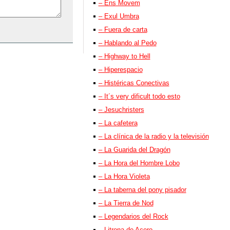
– Ens Movem
– Exul Umbra
– Fuera de carta
– Hablando al Pedo
– Highway to Hell
– Hiperespacio
– Histéricas Conectivas
– It´s very dificult todo esto
– Jesuchristers
– La cafetera
– La clínica de la radio y la televisión
– La Guarida del Dragón
– La Hora del Hombre Lobo
– La Hora Violeta
– La taberna del pony pisador
– La Tierra de Nod
– Legendarios del Rock
– Litrona de Acero