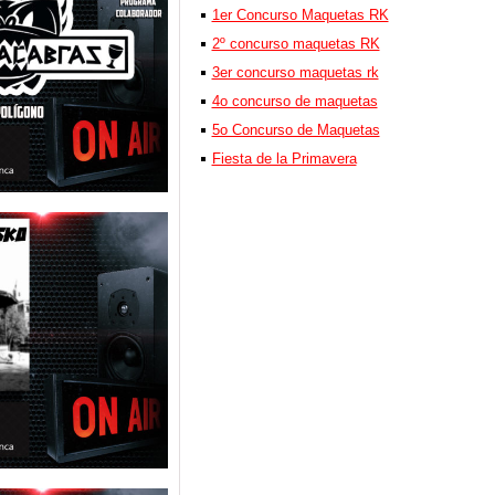
1er Concurso Maquetas RK
2º concurso maquetas RK
3er concurso maquetas rk
4o concurso de maquetas
5o Concurso de Maquetas
Fiesta de la Primavera