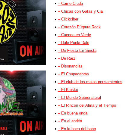
– Carne Cruda
– Chicas con Gafas y Cia
– Clickciber
– Corazón Púrpura Rock
– Cuenca en Verde
– Dale Punki Dale
– De Fiesta En Siesta
– De Raíz
– Disonancias
– El Chupacabras
– El club de los malos pensamientos
– El Kiosko
– El Mundo Sobrenatural
– El Rincón del Alma y el Tiempo
– En buena onda
– En el andén
– En la boca del bobo