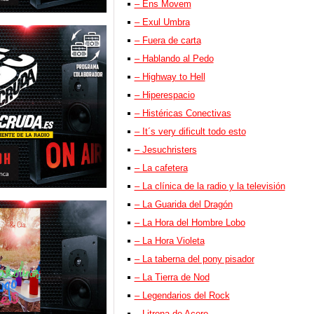
– Ens Movem
– Exul Umbra
– Fuera de carta
– Hablando al Pedo
– Highway to Hell
– Hiperespacio
– Histéricas Conectivas
– It´s very dificult todo esto
– Jesuchristers
– La cafetera
– La clínica de la radio y la televisión
– La Guarida del Dragón
– La Hora del Hombre Lobo
– La Hora Violeta
– La taberna del pony pisador
– La Tierra de Nod
– Legendarios del Rock
– Litrona de Acero