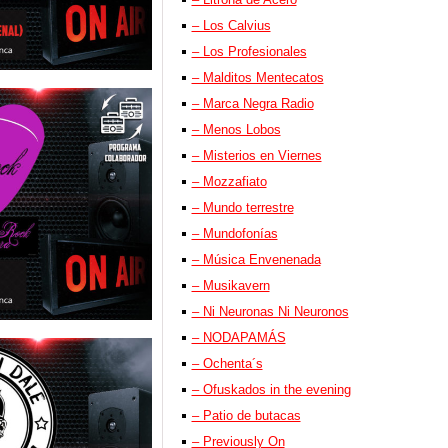
– Los Calvius
– Los Profesionales
– Malditos Mentecatos
– Marca Negra Radio
– Menos Lobos
– Misterios en Viernes
– Mozzafiato
– Mundo terrestre
– Mundofonías
– Música Envenenada
– Musikavern
– Ni Neuronas Ni Neuronos
– NODAPAMÁS
– Ochenta´s
– Ofuskados in the evening
– Patio de butacas
– Previously On