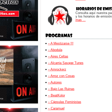
Consulta aquí nuestra parr
y los horarios de emisión
mas ...
– A Mestizarse !!!
– Abodula
– Aires Celtas
– Alcarria Savage Tunes
– Amrockerz
– Arroz con Cosas
– Autores
– Bajo Las Ruinas
– BeatKolor
– Cápsulas Feministas
– Caramuel