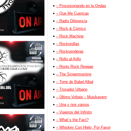
– Procesionando en la Ondas
– Que Me Cuencas
– Radio Diferencia
– Rock & Cómics
– Rock Machine
– Rocknrollas
– Rocksenderas
– Rollo al Ajillo
– Roots Rock Reggae
– The Singermorning
– Torre de Babel Albal
– Trovador Urbano
– Último Voltaje – Musikavern
– Una y nos vamos
– Viajeros del Infinito
– What´s the Fact?
– Whiskey Con Hielo, Por Favor