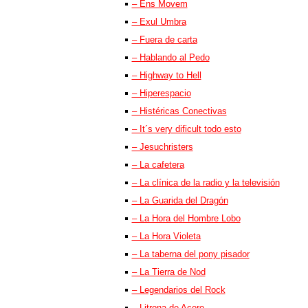
– Ens Movem
– Exul Umbra
– Fuera de carta
– Hablando al Pedo
– Highway to Hell
– Hiperespacio
– Histéricas Conectivas
– It´s very dificult todo esto
– Jesuchristers
– La cafetera
– La clínica de la radio y la televisión
– La Guarida del Dragón
– La Hora del Hombre Lobo
– La Hora Violeta
– La taberna del pony pisador
– La Tierra de Nod
– Legendarios del Rock
– Litrona de Acero