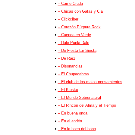
– Carne Cruda
– Chicas con Gafas y Cia
– Clickciber
– Corazón Púrpura Rock
– Cuenca en Verde
– Dale Punki Dale
– De Fiesta En Siesta
– De Raíz
– Disonancias
– El Chupacabras
– El club de los malos pensamientos
– El Kiosko
– El Mundo Sobrenatural
– El Rincón del Alma y el Tiempo
– En buena onda
– En el andén
– En la boca del bobo