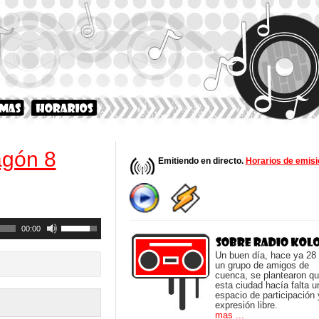
agón 8
Emitiendo en directo.
Horarios de emisi
Utiliza
00:00
las
teclas
Un buen día, hace ya 28
de
un grupo de amigos de
cuenca, se plantearon q
flecha
esta ciudad hacía falta u
arriba/abajo
espacio de participación 
para
expresión libre.
aumentar
mas ...