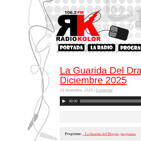
La Guarida Del Dr
Diciembre 2025
16 diciembre, 2025 /
Comentar
Reproductor
00:00
de
audio
Programa:
- La Guarida del Dragón
,
programas