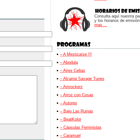
o
disminuir
el
Consulta aquí nuestra parr
y los horarios de emisión
volumen.
mas ...
– A Mestizarse !!!
– Abodula
– Aires Celtas
– Alcarria Savage Tunes
– Amrockerz
– Arroz con Cosas
– Autores
– Bajo Las Ruinas
– BeatKolor
– Cápsulas Feministas
– Caramuel