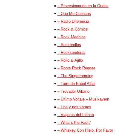
– Procesionando en la Ondas
– Que Me Cuencas
– Radio Diferencia
– Rock & Cómics
– Rock Machine
– Rocknrollas
– Rocksenderas
– Rollo al Ajillo
– Roots Rock Reggae
– The Singermorning
– Torre de Babel Albal
– Trovador Urbano
– Último Voltaje – Musikavern
– Una y nos vamos
– Viajeros del Infinito
– What´s the Fact?
– Whiskey Con Hielo, Por Favor